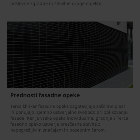
poslovne zgradbe in številne druge objekte.
Prednosti fasadne opeke
Terca klinker fasadne opeke zagotavljajo zaščitno plast
in ponujajo izjemno ustvarjalno svobodo pri oblikovanju
fasade. Ker je vsaka opeka individualna, gradnja s Terca
fasadno opeko ustvarja brezčasne stavbe z
nepogrešljivim značajem in posebnim čarom.