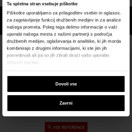
Ta spletna stran vsebuje piškotke
Piškotke uporabljamo za prilagoditev vsebin in oglasov,
za zagotavljanje funkcij družbenih medijev in za analize
našega prometa. Poleg tega delimo informacije o vaši
uporabi našega mesta z našimi partnerji s področja
družbenih medijev, oglaševanja in analitike, ki jih morda
kombinirajo z drugimi informacijami, ki ste jim jih
posredovali ali pa so jih zbrali skozi vašo uporabo
njihovih storitev.
Wienerberger reference
Dovoli vse
Naj vas navdihnejo številni realizirani projekti,
ki odražajo možnosti gradnje z našimi
Zavrni
glinenimi gradbenimi materiali.
VSE REFERENCE