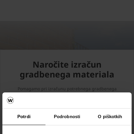
Naročite izračun
gradbenega materiala
Pomagamo pri izračunu potrebnega gradbenega
materiala za vaš objekt. Za zid, streho in fasado, s samo
nekaj kliki do hitrega in preprostega izračuna za
material.
Potrdi
Podrobnosti
O piškotkih
NAROČITE IZRAČUN