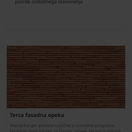
potreb sodobnega stanovanja.
Terca fasadna opeka
Wienerberger prinaša različne proizvodne programe
fasadnih opek klinker za fasade, vrtove, terase in odprte